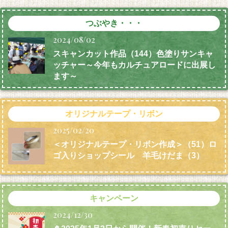
つぶやき・・・
2024/08/02
スキャンカット作品（144）色塗りサンキャ
ッチャー～今年もカルチュアロードに出展し
ます～
オリジナルテープ・リボン
2025/02/20
＜オリジナルテープ・リボン作成＞（51）ロ
ゴ入りショップシール 羊毛けだま
（3）
キャンペーン
2024/12/30