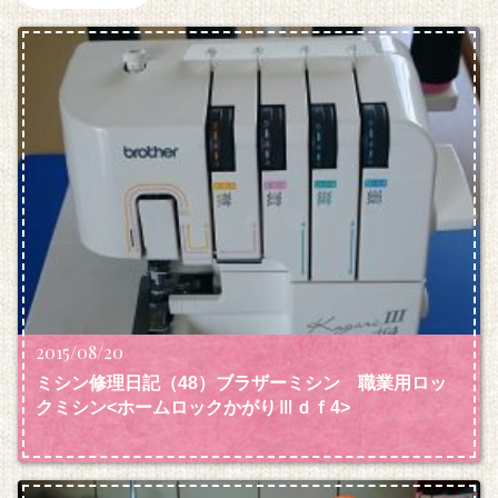
2015/08/20
ミシン修理日記（48）ブラザーミシン 職業用ロッ
クミシン<ホームロックかがりⅢｄｆ4>