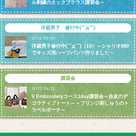
ル刺繍のタックブラウス講習会～
洋裁男子 修行中(￣д￣)
2021/07/30
洋裁男子修行中(￣д￣)（10）～シャリオ880
でキッズ用ハーフパンツ作りました～
講習会
2025/01/25
V Embroideryコース1day講習会～合皮のデ
コラティブトート～～フリンジ刺しゅうのト
ラベルポーチ～