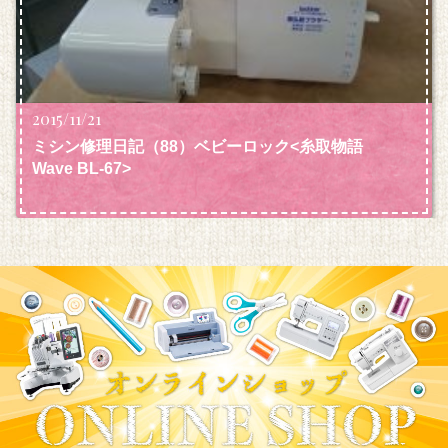
2015/11/21
ミシン修理日記（88）ベビーロック<糸取物語
Wave BL-67>