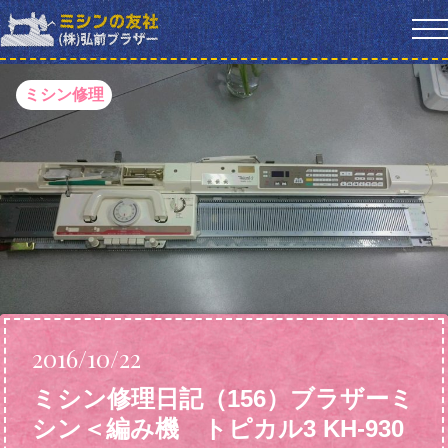
ミシン修理
2016/10/22
ミシン修理日記（156）ブラザーミ
シン＜編み機 トピカル3 KH-930