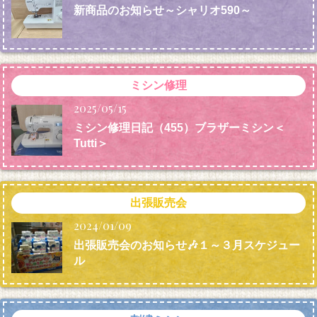
新商品のお知らせ～シャリオ590～
ミシン修理
2025/05/15
ミシン修理日記（455）ブラザーミシン＜
Tutti＞
出張販売会
2024/01/09
出張販売会のお知らせ🎶１～３月スケジュー
ル