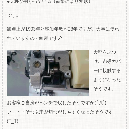
●天秤が曲がっている（衝撃により変形）
です。
御買上が1993年と稼働年数が23年ですが、大事に使わ
れていますので綺麗です🎶
天秤をぶつ
け、糸導カバ
ーに接触する
ようになった
そうです。
お客様ご自身がペンチで戻したそうですが( ﾟДﾟ)
💦・・・それ以来糸切れがしやすくなったそうです
(T_T)