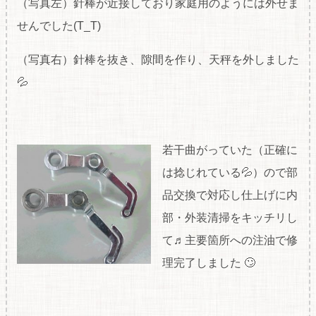
（写真左）針棒が近接しており家庭用のようには外せま
せんでした(T_T)
（写真右）針棒を抜き、隙間を作り、天秤を外しました
💦
若干曲がっていた（正確に
は捻じれている💦）ので部
品交換で対応し仕上げに内
部・外装清掃をキッチリし
て♬主要箇所への注油で修
理完了しました 🙄