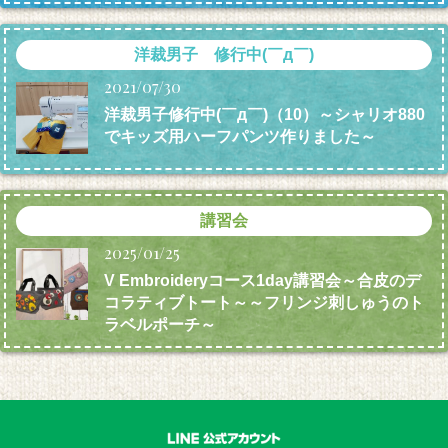
洋裁男子 修行中(￣д￣)
2021/07/30
洋裁男子修行中(￣д￣)（10）～シャリオ880
でキッズ用ハーフパンツ作りました～
講習会
2025/01/25
V Embroideryコース1day講習会～合皮のデ
コラティブトート～～フリンジ刺しゅうのト
ラベルポーチ～