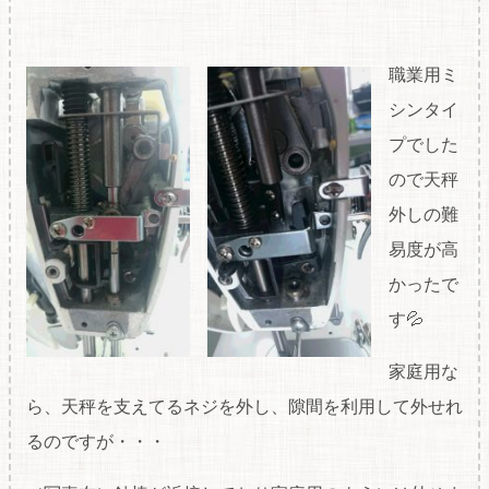
職業用ミ
シンタイ
プでした
ので天秤
外しの難
易度が高
かったで
す💦
家庭用な
ら、天秤を支えてるネジを外し、隙間を利用して外せれ
るのですが・・・