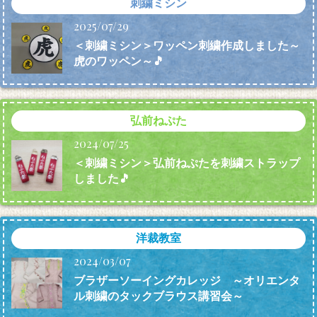
刺繍ミシン
2025/07/29
＜刺繍ミシン＞ワッペン刺繍作成しました～
虎のワッペン～🎵
弘前ねぷた
2024/07/25
＜刺繍ミシン＞弘前ねぷたを刺繍ストラップ
しました🎵
洋裁教室
2024/03/07
ブラザーソーイングカレッジ ～オリエンタ
ル刺繍のタックブラウス講習会～