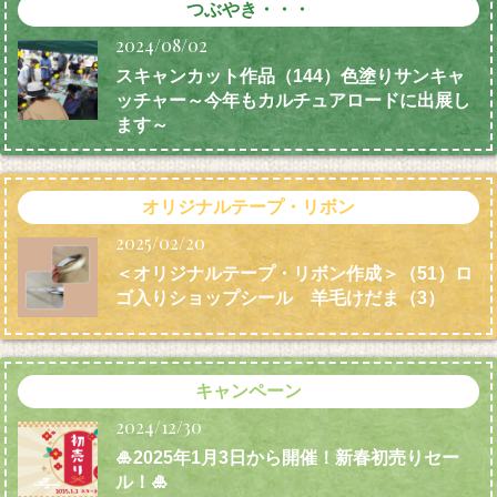
つぶやき・・・
2024/08/02
スキャンカット作品（144）色塗りサンキャ
ッチャー～今年もカルチュアロードに出展し
ます～
オリジナルテープ・リボン
2025/02/20
＜オリジナルテープ・リボン作成＞（51）ロ
ゴ入りショップシール 羊毛けだま
（3）
キャンペーン
2024/12/30
🎍2025年1月3日から開催！新春初売りセー
ル！🎍