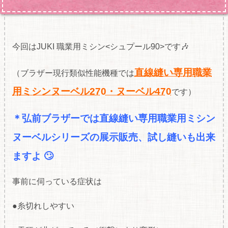
今回はJUKI 職業用ミシン<シュプール90>です🎶
直線縫い専用職業
（ブラザー現行類似性能機種では
用ミシンヌーベル270・ヌーベル470
です）
＊弘前ブラザーでは直線縫い専用職業用ミシン
ヌーベルシリーズの展
示販売、試し縫いも出来
ますよ 🙄
事前に伺っている症状は
●糸切れしやすい