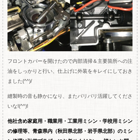
フロントカバーを開けたので内部清掃＆主要箇所への注
油をしっかりと行い、仕上げに外装をキレイにしておき
ました(^^)/
縫製時の音も静かになり、またバリバリ活躍してくださ
いな!(^^)!
他社含め家庭用・職
業用・工業用ミシン・学校用ミシン
の修理等、青森県内（秋田県北部・岩手県北部）のミシ