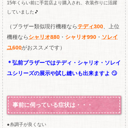
15年くらい前に手芸店より購入され、衣装作りに活躍
していました🎵
（ブラザー類似現行機種なら
テディ300
、上位
機種なら
シャリオ880
・
シャリオ990
・
ソレイ
ユ600
が
おススメです）
＊弘前ブラザーではテディ・シャリオ・ソレイ
ユシリーズの展示や試し縫いも出来ますよ 🙄
事前に伺っている症状は・・・
●糸調子が良くない