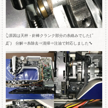
👆原因は天秤・針棒クランク部分の糸絡みでした( ﾟ
Дﾟ) 分解⇒糸除去⇒清掃⇒注油で対応しました🔧