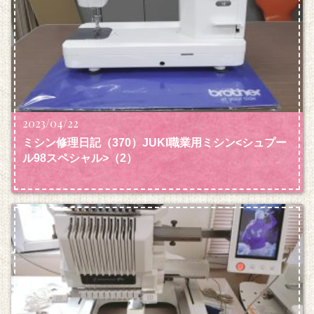
2023/04/22
ミシン修理日記（370）JUKI職業用ミシン<シュプー
ル98スペシャル>（2）