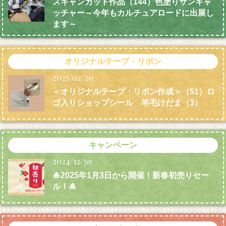
スキャンカット作品（144）色塗りサンキャ
ッチャー～今年もカルチュアロードに出展し
ます～
オリジナルテープ・リボン
2025/02/20
＜オリジナルテープ・リボン作成＞（51）ロ
ゴ入りショップシール 羊毛けだま
（3）
キャンペーン
2024/12/30
🎍2025年1月3日から開催！新春初売りセー
ル！🎍