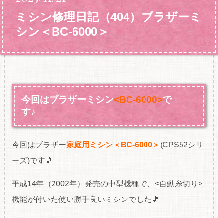
ミシン修理日記（404）ブラザーミ
シン＜BC-6000＞
今回はブラザーミシン
<BC-6000>
で
す♪
今回はブラザー
家庭用ミシン＜BC-6000＞
(CPS52シリ
ーズ)です🎵
平成14年（2002年）発売の中型機種で、<自動糸切り>
機能が付いた使い勝手良いミシンでした🎵