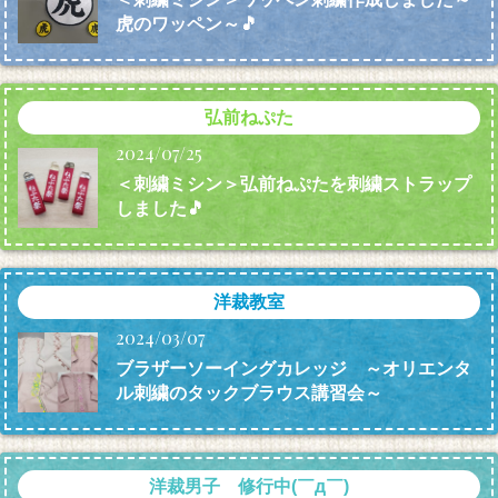
虎のワッペン～🎵
弘前ねぷた
2024/07/25
＜刺繍ミシン＞弘前ねぷたを刺繍ストラップ
しました🎵
洋裁教室
2024/03/07
ブラザーソーイングカレッジ ～オリエンタ
ル刺繍のタックブラウス講習会～
洋裁男子 修行中(￣д￣)