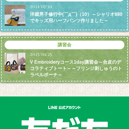
2021/07/30
洋裁男子修行中(￣д￣)（10）～シャリオ880
でキッズ用ハーフパンツ作りました～
講習会
2025/01/25
V Embroideryコース1day講習会～合皮のデ
コラティブトート～～フリンジ刺しゅうのト
ラベルポーチ～