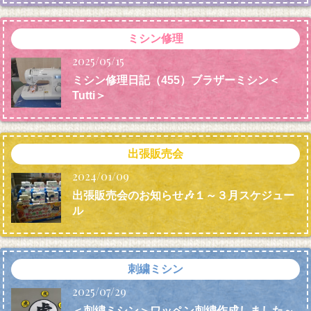
ミシン修理
2025/05/15
ミシン修理日記（455）ブラザーミシン＜
Tutti＞
出張販売会
2024/01/09
出張販売会のお知らせ🎶１～３月スケジュー
ル
刺繍ミシン
2025/07/29
＜刺繍ミシン＞ワッペン刺繍作成しました～