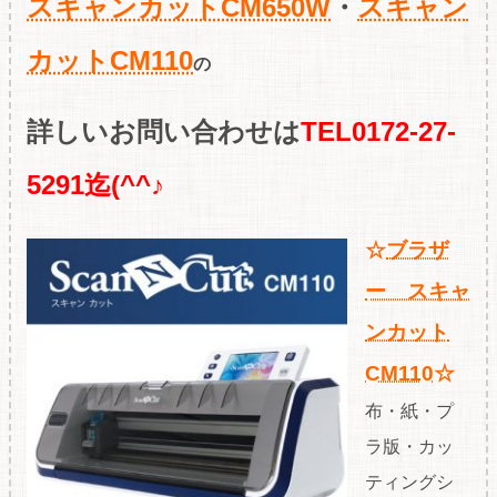
スキャンカットCM650W
・
スキャン
カットCM110
の
詳しいお問い合わせは
TEL0172-27-
5291迄(^^♪
☆
ブラザ
ー スキャ
ンカット
CM110
☆
布・紙・プ
ラ版・カッ
ティングシ