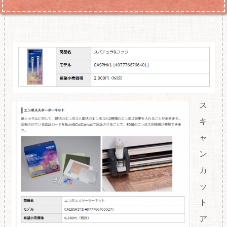
ス
キ
ャ
ン
カ
ッ
ト
ア