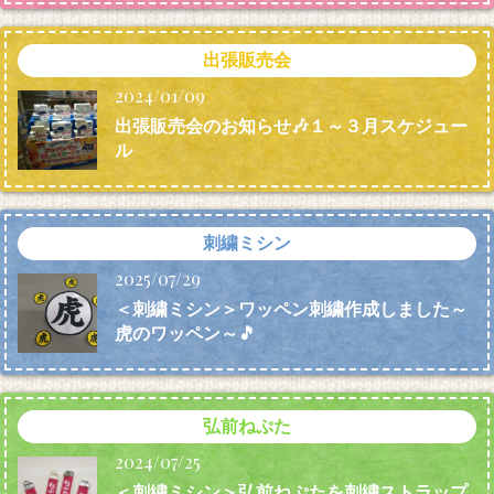
出張販売会
2024/01/09
出張販売会のお知らせ🎶１～３月スケジュー
ル
刺繍ミシン
2025/07/29
＜刺繍ミシン＞ワッペン刺繍作成しました～
虎のワッペン～🎵
弘前ねぷた
2024/07/25
＜刺繍ミシン＞弘前ねぷたを刺繍ストラップ