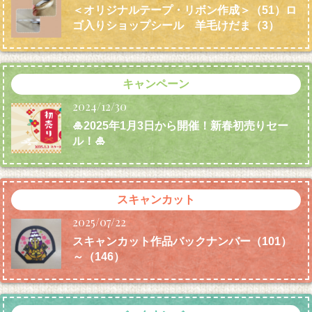
＜オリジナルテープ・リボン作成＞（51）ロ
ゴ入りショップシール 羊毛けだま
（3）
キャンペーン
2024/12/30
🎍2025年1月3日から開催！新春初売りセー
ル！🎍
スキャンカット
2025/07/22
スキャンカット作品バックナンバー（101）
～（146）