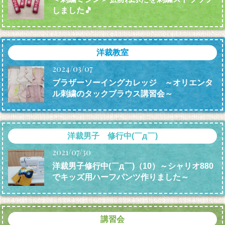
しました🎵
洋裁教室
2024/03/07
ブラザーソーイングカレッジ ～オリエンタ
ル刺繍のタックブラウス講習会～
洋裁男子 修行中(￣д￣)
2021/07/30
洋裁男子修行中(￣д￣)（10）～シャリオ880
でキッズ用ハーフパンツ作りました～
講習会