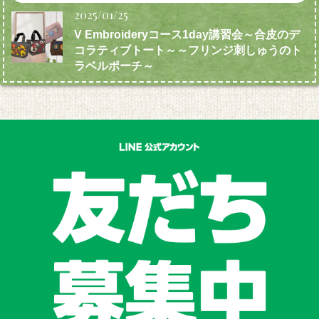
2025/01/25
V Embroideryコース1day講習会～合皮のデ
コラティブトート～～フリンジ刺しゅうのト
ラベルポーチ～