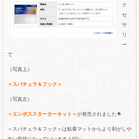
ク
セ
サ
リ
ー
で
（写真上）
＜スパチュラ＆フック＞
（写真左）
＜エンボススターターキット＞
が発売されました🌟
＜スパチュラ＆フック＞は粘着マットからより剥がしや
すい形状になっていいますよ(^^♪