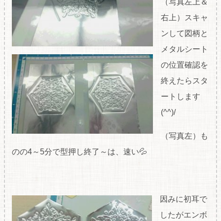
（写真左上＆
右上）スキャ
ンして図柄と
メタルシート
の位置確認を
終えたらスタ
ートします
(^^)/
（写真左）も
のの4～5分で型押し終了～は、速い💦
因みに初耳で
したがエンボ