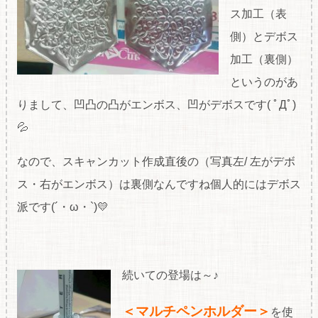
ス加工（表
側）とデボス
加工（裏側）
というのがあ
りまして、凹凸の凸がエンボス、凹がデボスです( ﾟДﾟ)
💦
なので、スキャンカット作成直後の（写真左/ 左がデボ
ス・右がエンボス）は裏側なんですね個人的にはデボス
派です(´・ω・`)💛
続いての登場は～♪
＜マルチペンホルダー＞
を使