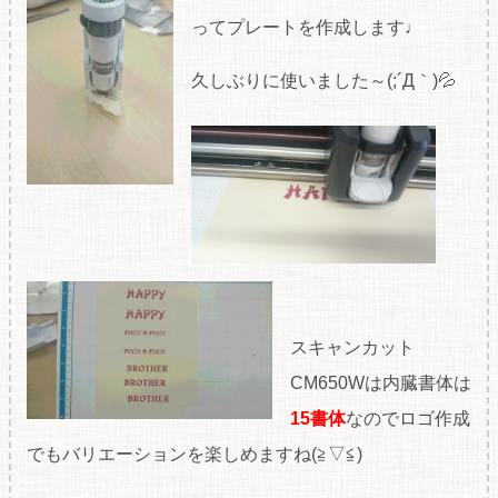
ってプレートを作成します♩
久しぶりに使いました～(;´Д｀)💦
スキャンカット
CM650Wは内臓書体は
15書体
なのでロゴ作成
でもバリエーションを楽しめますね(≧▽≦)