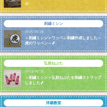
ル
刺繍ミシン
2025/07/29
＜刺繍ミシン＞ワッペン刺繍作成しました～
虎のワッペン～🎵
弘前ねぷた
2024/07/25
＜刺繍ミシン＞弘前ねぷたを刺繍ストラップ
しました🎵
洋裁教室