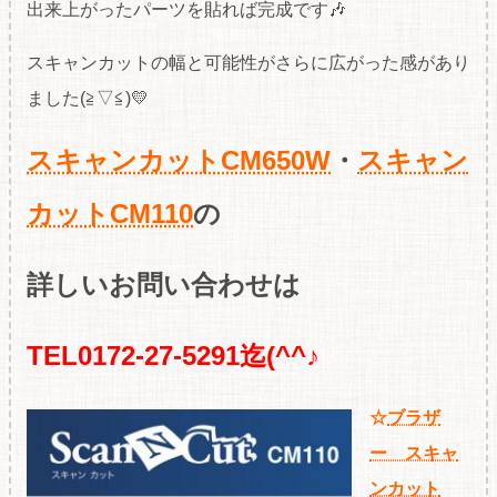
出来上がったパーツを貼れば完成です🎶
スキャンカットの幅と可能性がさらに広がった感があり
ました(≧▽≦)💛
スキャンカットCM650W
・
スキャン
カットCM110
の
詳しいお問い合わせは
TEL0172-27-5291迄(^^♪
☆
ブラザ
ー スキャ
ンカット