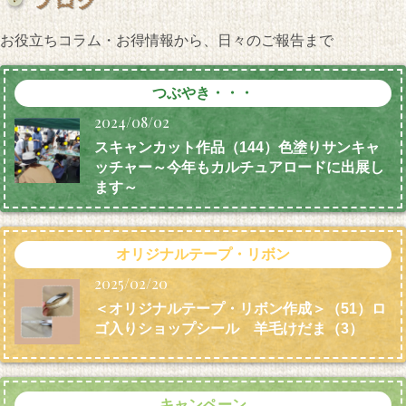
お役立ちコラム・お得情報から、日々のご報告まで
つぶやき・・・
2024/08/02
スキャンカット作品（144）色塗りサンキャ
ッチャー～今年もカルチュアロードに出展し
ます～
オリジナルテープ・リボン
2025/02/20
＜オリジナルテープ・リボン作成＞（51）ロ
ゴ入りショップシール 羊毛けだま
（3）
キャンペーン