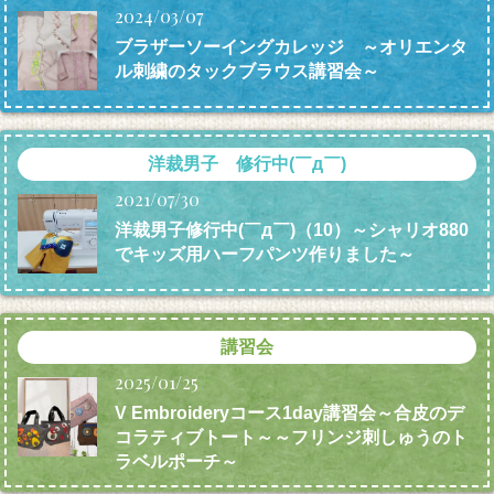
2024/03/07
ブラザーソーイングカレッジ ～オリエンタ
ル刺繍のタックブラウス講習会～
洋裁男子 修行中(￣д￣)
2021/07/30
洋裁男子修行中(￣д￣)（10）～シャリオ880
でキッズ用ハーフパンツ作りました～
講習会
2025/01/25
V Embroideryコース1day講習会～合皮のデ
コラティブトート～～フリンジ刺しゅうのト
ラベルポーチ～