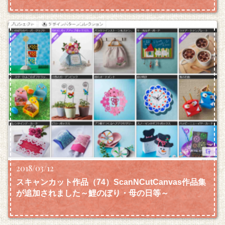
2018/03/12
スキャンカット作品（74）ScanNCutCanvas作品集
が追加されました～鯉のぼり・母の日等～