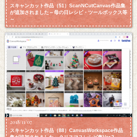
スキャンカット作品（51）ScanNCutCanvas作品集
が追加されました～母の日レシピ・ツールボックス等
～
2018/11/07
スキャンカット作品（88）CanvasWorkspace作品