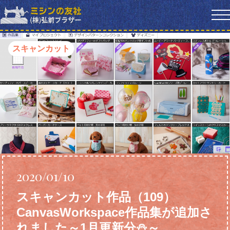
スキャンカット
2020/01/10
スキャンカット作品（109）
CanvasWorkspace作品集が追加さ
れました～1月更新分⛄～