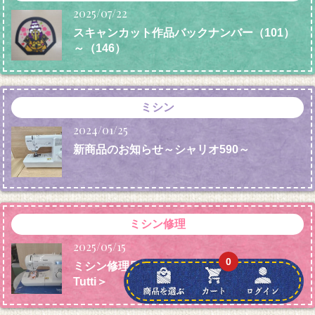
2025/07/22
スキャンカット作品バックナンバー（101）
～（146）
ミシン
2024/01/25
新商品のお知らせ～シャリオ590～
ミシン修理
2025/05/15
0
ミシン修理日記（455）ブラザーミシン＜
Tutti＞