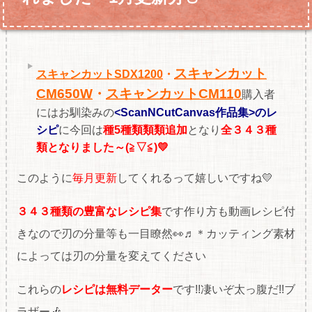
スキャンカット
スキャンカットSDX1200
・
CM650W
・
スキャンカットCM110
購入者
にはお馴染みの
<ScanNCutCanvas作品集>のレ
シピ
に今回は
種5
種類
類類追加
となり
全３４３
種
類となりました～(≧▽≦)💛
このように
毎月更新
してくれるって嬉しいですね💛
３４３種類の豊富なレシピ集
です作り方も動画レシピ付
きなので刃の分量等も一目瞭然👀♬＊カッティング素材
によっては刃の分量を変えてください
これらの
レシピは無料データー
です!!凄いぞ太っ腹だ!!ブ
ラザー🎶