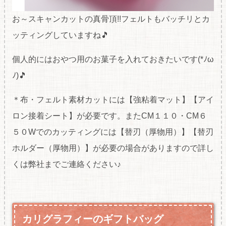
お～スキャンカットの真骨頂!!フェルトもバッチリとカ
ッティングしていますね🎵
個人的にはおやつ用のお菓子を入れておきたいです(*ﾉω
ﾉ)🎵
＊布・フェルト素材カットには【強粘着マット】【アイ
ロン接着シート】が必要です。またCM１１０・CM６
５０Wでのカッティングには【替刃（厚物用）】【替刃
ホルダー（厚物用）】が必要の場合がありますので詳し
くは弊社までご連絡ください♪
カリグラフィーのギフトバッグ