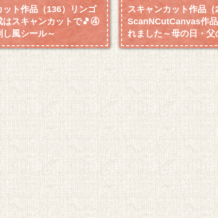
ット作品（136）リンゴ
スキャンカット作品（2
成はスキャンカットで🎵④
ScanNCutCanvas
刺し風シール～
れました～母の日・父