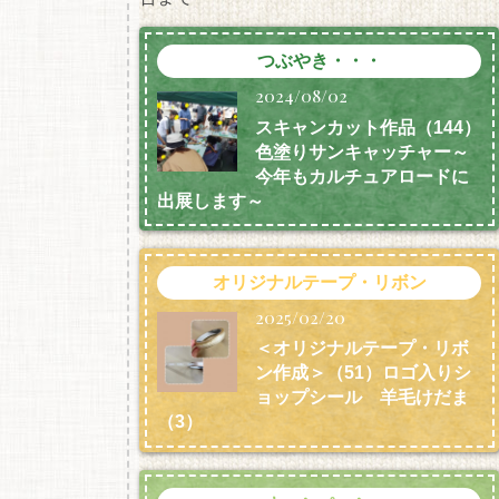
つぶやき・・・
2024/08/02
スキャンカット作品（144）
色塗りサンキャッチャー～
今年もカルチュアロードに
出展します～
オリジナルテープ・リボン
2025/02/20
＜オリジナルテープ・リボ
ン作成＞（51）ロゴ入りシ
ョップシール 羊毛けだま
（3）