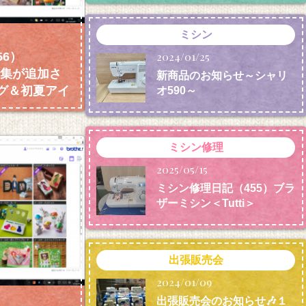
ミシン
2024/01/25
6）
作品集が追加さ
新商品のお知らせ～シャリ
グ＆初夏アイ
オ590～
ミシン修理
2025/05/15
ミシン修理日記（455）ブラ
ザーミシン＜Tutti＞
出張販売会
2024/01/09
出張販売会のお知らせ🎶１