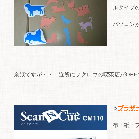
ルタイプ
パソコン
余談ですが・・・近所にフクロウの喫茶店がOPE
ブラザー
☆
布・紙・