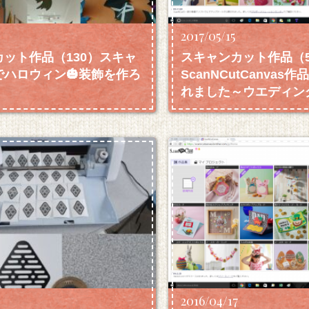
6
2017/05/15
ット作品（130）スキャ
スキャンカット作品（5
でハロウィン🎃装飾を作ろ
ScanNCutCanvas
れました～ウエディン
テム等～
2016/04/17