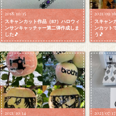
2018/10/15
2021/09/1
スキャンカット作品（87）ハロウィ
スキャンカ
ンサンキャッチャー第二弾作成しま
ンカット
した🎵
う🎵
2021/10/14
2023/07/17