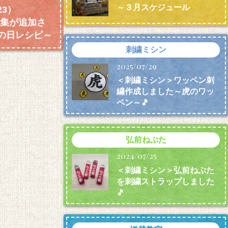
～３月スケジュール
3）
作品集が追加さ
の日レシピ～
刺繍ミシン
2025/07/29
＜刺繍ミシン＞ワッペン刺
繍作成しました～虎のワッ
ペン～🎵
弘前ねぷた
2024/07/25
＜刺繍ミシン＞弘前ねぷた
を刺繍ストラップしました
🎵