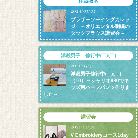
洋裁教室
2024/03/07
ブラザーソーイングカレッ
ジ ～オリエンタル刺繍の
タックブラウス講習会～
洋裁男子 修行中(￣д￣)
2021/07/30
洋裁男子修行中(￣д￣)
（10）～シャリオ880でキ
ッズ用ハーフパンツ作りま
した～
講習会
2025/01/25
V Embroideryコース1day