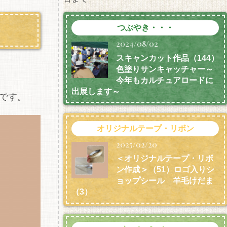
つぶやき・・・
2024/08/02
スキャンカット作品（144）
色塗りサンキャッチャー～
今年もカルチュアロードに
出展します～
です。
オリジナルテープ・リボン
2025/02/20
＜オリジナルテープ・リボ
ン作成＞（51）ロゴ入りシ
ョップシール 羊毛けだま
（3）