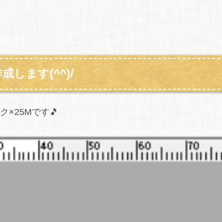
成します(^^)/
×25Mです🎵