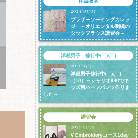
洋裁教室
2024/03/07
ブラザーソーイングカレッ
ジ ～オリエンタル刺繍の
タックブラウス講習会～
洋裁男子 修行中(￣д￣)
2021/07/30
洋裁男子修行中(￣д￣)
（10）～シャリオ880でキ
ッズ用ハーフパンツ作りま
した～
講習会
2025/01/25
V Embroideryコース1day