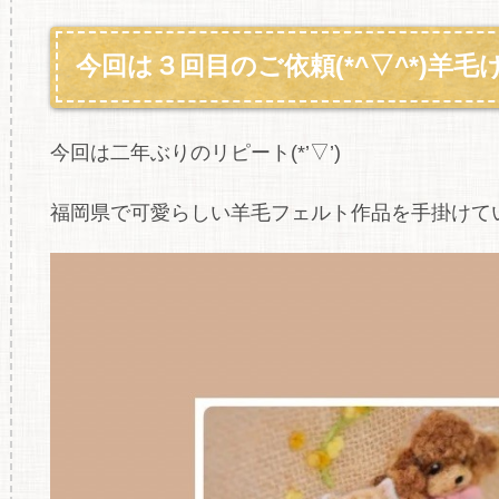
今回は３回目のご依頼(*^▽^*)羊毛
今回は二年ぶりのリピート(*’▽’)
福岡県で可愛らしい羊毛フェルト作品を手掛けてい