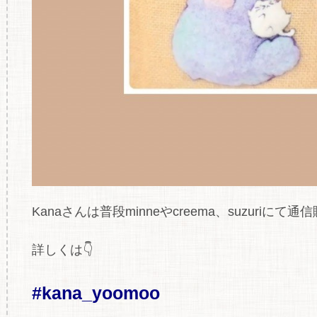
Kanaさんは普段minneやcreema、suzur
詳しくは👇
#kana_yoomoo