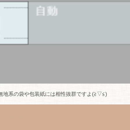
地系の袋や包装紙には相性抜群ですよ(≧▽≦)