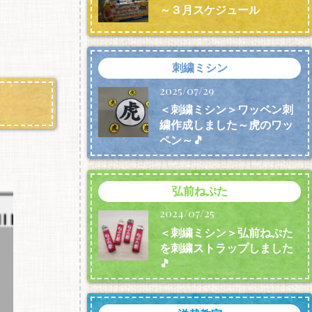
～３月スケジュール
刺繍ミシン
2025/07/29
＜刺繍ミシン＞ワッペン刺
繍作成しました～虎のワッ
ペン～🎵
弘前ねぷた
2024/07/25
＜刺繍ミシン＞弘前ねぷた
を刺繍ストラップしました
🎵