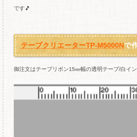
です🎵
テープクリエーターTP‐M5000N
で作
御注文はテープリボン15㎜幅の透明テープ/白インク