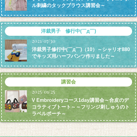
ル刺繍のタックブラウス講習会～
洋裁男子 修行中(￣д￣)
2021/07/30
洋裁男子修行中(￣д￣)（10）～シャリオ880
でキッズ用ハーフパンツ作りました～
講習会
2025/01/25
V Embroideryコース1day講習会～合皮のデ
コラティブトート～～フリンジ刺しゅうのト
ラベルポーチ～