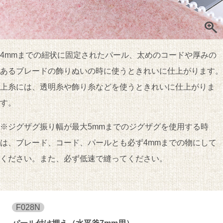
zoom_in
4mmまでの紐状に固定されたパール、太めのコードや厚みの
あるブレードの飾りぬいの時に使うときれいに仕上がります。
上糸には、透明糸や飾り糸などを使うときれいに仕上がりま
す。
※
ジグザグ振り幅が最大5mmまでのジグザグを使用する時
は、ブレード、コード、パールとも必ず4mmまでの物にして
ください。また、必ず低速で縫ってください。
F028N