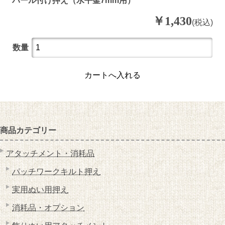
パール付け押え（水平釜7mm用）
￥
1,430
(税込)
数量
カートへ入れる
商品カテゴリー
アタッチメント・消耗品
パッチワークキルト押え
実用ぬい用押え
消耗品・オプション